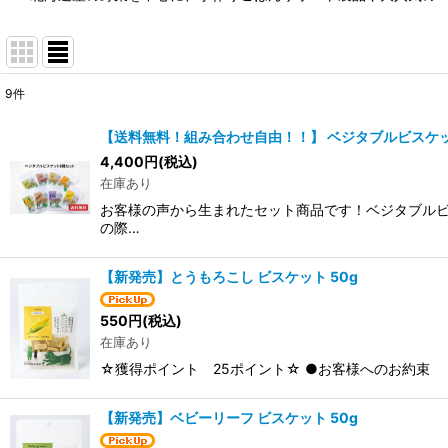
9
件
サブカテゴリ
:
【送料無料！組み合わせ自由！！】 ベジタブルビスケ
4,400
円
(税込)
表示数
:
在庫あり
お客様の声から生まれたセット商品です！ベジタブルビ
並び順
:
の際…
【新発売】とうもろこし ビスケット 50g
550
円
(税込)
在庫あり
☆獲得ポイント 25ポイント☆ ●お客様へのお約束 当
【新発売】ベビーリーフ ビスケット 50g