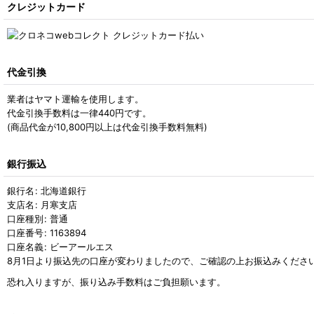
クレジットカード
代金引換
業者はヤマト運輸を使用します。
代金引換手数料は一律440円です。
(商品代金が10,800円以上は代金引換手数料無料)
銀行振込
銀行名
:
北海道銀行
支店名
:
月寒支店
口座種別
:
普通
口座番号
:
1163894
口座名義
:
ビーアールエス
8月1日より振込先の口座が変わりましたので、ご確認の上お振込みくださ
恐れ入りますが、振り込み手数料はご負担願います。