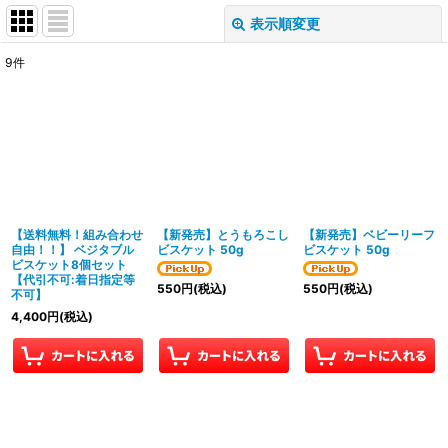
表示順変更
閉じる
9
件
サブカテゴリ
:
表示数
:
並び順
:
【送料無料！組み合わせ
【新発売】とうもろこし
【新発売】ベビーリーフ
絞り込む
自由！！】 ベジタブル
ビスケット 50g
ビスケット 50g
ビスケット8個セット
【代引不可:着日指定等
550
円
(税込)
550
円
(税込)
不可】
4,400
円
(税込)