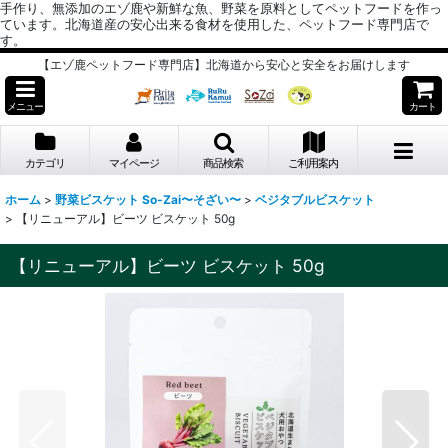
手作り、無添加のエゾ鹿や新鮮な魚、野菜を原料としてペットフードを作っ
ています。北海道産の安心出来る食材を使用した、ペットフード専門店で
す。
【エゾ鹿ペットフード専門店】北海道から安心と安全をお届けします
メニュー
カート
カテゴリ
マイページ
商品検索
ご利用案内
ホーム
>
野菜ビスケット So-Zai〜そざい〜
>
ベジタブルビスケット
>
【リニューアル】ビーツ ビスケット 50g
【リニューアル】ビーツ ビスケット 50g