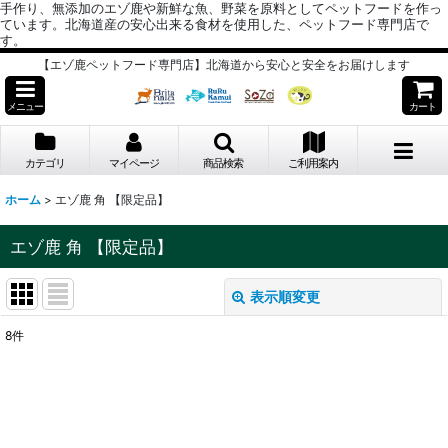
手作り、無添加のエゾ鹿や新鮮な魚、野菜を原料としてペットフードを作っ
ています。北海道産の安心出来る食材を使用した、ペットフード専門店で
す。
【エゾ鹿ペットフード専門店】北海道から安心と安全をお届けします
メニュー
カート
カテゴリ
マイページ
商品検索
ご利用案内
ホーム
>
エゾ鹿 角 【限定品】
エゾ鹿 角 【限定品】
表示順変更
閉じる
8
件
表示数
:
並び順
: