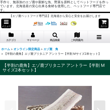
手作り、無添加のエゾ鹿や新鮮な魚、野菜を原料としてペットフードを作っ
ています。北海道産の安心出来る食材を使用した、ペットフード専門店で
す。
【エゾ鹿ペットフード専門店】北海道から安心と安全をお届けします
メニュー
カート
カテゴリ
マイページ
商品検索
ご利用案内
ホーム
>
オンライン限定商品
>
エゾ鹿 角
>
【半割の鹿角】エゾ鹿ブリタニア アントラー【半割 Mサイズ2本セット】
【半割の鹿角】エゾ鹿ブリタニア アントラー【半割 M
サイズ2本セット】