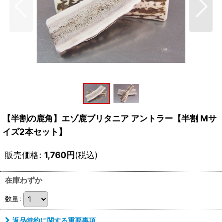
【半割の鹿角】エゾ鹿ブリタニア アントラー【半割 Mサ
イズ2本セット】
販売価格
:
1,760
円
(税込)
在庫わずか
数量
:
返品特約に関する重要事項