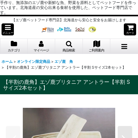
手作り、無添加のエゾ鹿や新鮮な魚、野菜を原料としてペットフードを作っ
ています。北海道産の安心出来る食材を使用した、ペットフード専門店で
す。
【エゾ鹿ペットフード専門店】北海道から安心と安全をお届けします
メニュー
カート
カテゴリ
マイページ
商品検索
ご利用案内
ホーム
>
オンライン限定商品
>
エゾ鹿 角
>
【半割の鹿角】エゾ鹿ブリタニア アントラー【半割 Sサイズ2本セット】
【半割の鹿角】エゾ鹿ブリタニア アントラー【半割 S
サイズ2本セット】