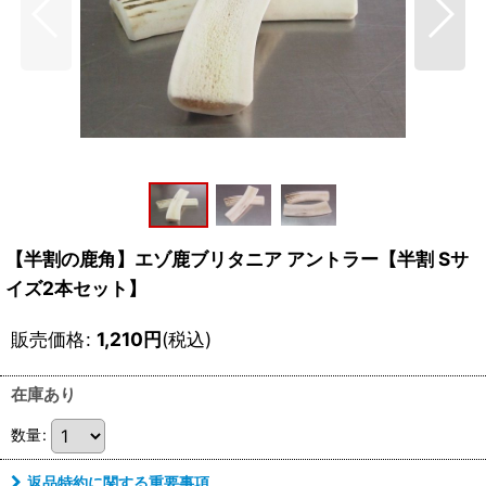
【半割の鹿角】エゾ鹿ブリタニア アントラー【半割 Sサ
イズ2本セット】
販売価格
:
1,210
円
(税込)
在庫あり
数量
:
返品特約に関する重要事項