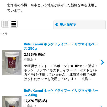
北海道の小樽、余市という地域が揚がった新鮮な魚を使用し
ています。
表示順変更
閉じる
16
件
サブカテゴリ
:
RuRuKamui ホッケドライフード サツマイモベー
ス 250g
表示数
:
2,123
円
(税込)
在庫あり
並び順
:
☆獲得ポイント 105ポイント☆ ■ついに登場！
ホッケ×サツマイモのドライフード！ポテト(ジャ
ガイモ)を使用していません！ 北海道小樽で水揚
絞り込む
げされたホッケを使用しています！ 北海…
RuRuKamui ホッケドライフード サツマイモベー
ス 2.5kg
17,270
円
(税込)
在庫あり