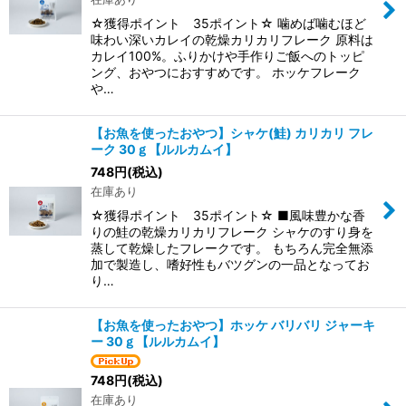
☆獲得ポイント 35ポイント☆ 噛めば噛むほど
味わい深いカレイの乾燥カリカリフレーク 原料は
カレイ100%。ふりかけや手作りご飯へのトッピ
ング、おやつにおすすめです。 ホッケフレーク
や…
【お魚を使ったおやつ】シャケ(鮭) カリカリ フレ
ーク 30ｇ【ルルカムイ】
748
円
(税込)
在庫あり
☆獲得ポイント 35ポイント☆ ■風味豊かな香
りの鮭の乾燥カリカリフレーク シャケのすり身を
蒸して乾燥したフレークです。 もちろん完全無添
加で製造し、嗜好性もバツグンの一品となってお
り…
【お魚を使ったおやつ】ホッケ バリバリ ジャーキ
ー 30ｇ【ルルカムイ】
748
円
(税込)
在庫あり