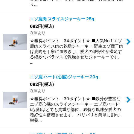
り…
エゾ鹿肉 スライスジャーキー 25g
682
円
(税込)
在庫あり
☆獲得ポイント 34ポイント☆ ■人気No.1!エゾ
鹿肉スライス肉の乾燥ジャーキー 野生エゾ鹿干肉
は鹿肉を丁寧に血抜きし、愛犬の嗜好性が満足す
る絶妙なバランスで乾燥させたジャーキーです。
…
エゾ鹿 ハート(心臓)ジャーキー 20g
682
円
(税込)
在庫あり
☆獲得ポイント 30ポイント☆ ■鉄分が豊富な
エゾ鹿心臓のスライスジャーキー エゾ鹿ハート
(心臓)はとても貴重な部位、独特な風味が愛犬の
嗜好性を倍増させます。 パリパリと簡単に割れ、
栄養…