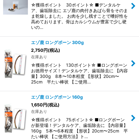
☆獲得ポイント 30ポイント☆ ■デンタルケ
ア、歯垢除去に エゾ鹿の肉付きあばら骨をそのま
ま乾燥しました。 お肉を少し残すことで嗜好性を
高めております。骨はカルシウムが豊富で少し硬
いの…
エゾ鹿 ロングボーン 300g
2,750
円
(税込)
在庫あり
☆獲得ポイント 130ポイント☆ ■ロングボーン
お徳用サイズ！デンタルケア、歯垢除去に 【内容
量】300g 8本〜10本程度 【形状】20cm〜
25cm 平たい棒状 【ご使用…
エゾ鹿 ロングボーン 160g
1,650
円
(税込)
在庫あり
☆獲得ポイント 75ポイント☆ ■ロングボーン
が新登場！デンタルケア、歯垢除去に 【内容量】
160g 5本〜6本程度 【形状】20cm〜25cm 平
たい棒状 【ご使用方法】ト…