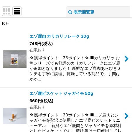
表示順変更
閉じる
10
件
表示数
:
エゾ鹿肉 カリカリフレーク 30g
748
円
(税込)
並び順
:
在庫あり
☆獲得ポイント 35ポイント☆ ■カリカリッ お
絞り込む
魚シリーズでも好評のカリカリフレークにエゾ鹿
が追加となりました！ 新鮮なエゾ鹿肉あらびきミ
ンチを丁寧に調理、乾燥している商品で、手間は
かか…
エゾ鹿ビスケット ジャガイモ 50g
660
円
(税込)
在庫あり
☆獲得ポイント 30ポイント☆ ■エゾ鹿肉とジ
ャガイモを贅沢に使用したエゾ鹿ビスケットリニ
ューアル！ 新鮮なエゾ鹿肉とジャガイモを原材料
としたビスケットです。 穀物等は一切使用してお