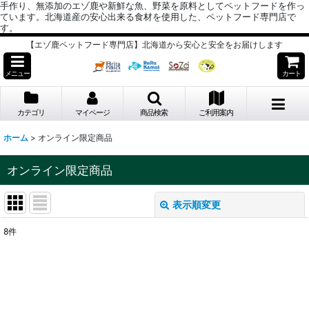
手作り、無添加のエゾ鹿や新鮮な魚、野菜を原料としてペットフードを作っ
ています。北海道産の安心出来る食材を使用した、ペットフード専門店で
す。
【エゾ鹿ペットフード専門店】北海道から安心と安全をお届けします
メニュー
カート
カテゴリ
マイページ
商品検索
ご利用案内
ホーム
>
オンライン限定商品
オンライン限定商品
表示順変更
閉じる
8
件
サブカテゴリ
:
表示数
: