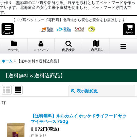
手作り、無添加のエゾ鹿や新鮮な魚、野菜を原料としてペットフードを作っ
ています。北海道産の安心出来る食材を使用した、ペットフード専門店で
す。
【エゾ鹿ペットフード専門店】北海道から安心と安全をお届けします
メニュー
カート
カテゴリ
マイページ
商品検索
ご利用案内
ホーム
>
【送料無料＆送料込商品】
【送料無料＆送料込商品】
表示順変更
閉じる
7
件
表示数
:
【送料無料】ルルカムイ ホッケドライフード サツ
マイモベース 750g
並び順
:
6,072
円
(税込)
在庫あり