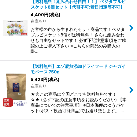
【送料無料！組み合わせ自由！！】 ベジタブルビ
スケット8個セット【代引不可:着日指定等不可】
4,400
円
(税込)
在庫あり
お客様の声から生まれたセット商品です！ベジタ
ブルビスケット8個が送料無料！ さらに組み合わ
せも自由なセットです！ 必ず下記注意事項をご確
認の上ご購入下さい ※こちらの商品のみ購入の
際…
【送料無料】エゾ鹿無添加ドライフード ジャガイ
モベース 750g
5,423
円
(税込)
在庫あり
★☆この商品は全国どこでも送料無料です！！
☆★ (必ず下記の注意事項をお読みください) 【本
商品についての注意事項】 ※日本郵便のゆうパケ
ット(ポスト投函可能商品)でお送り致します。 …