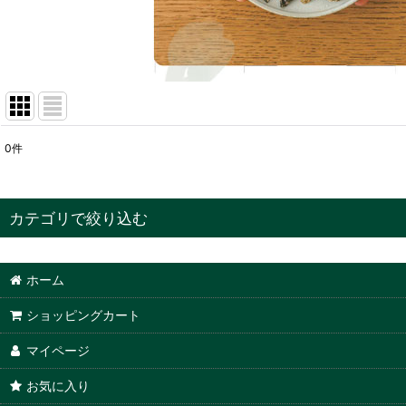
0
件
サブカテゴリ
:
表示数
:
カテゴリで絞り込む
並び順
:
ねこ専用おやつ〜ねころび〜 (全商品)
ホーム
ねこがよろこぶおやつ
ショッピングカート
マイページ
お気に入り