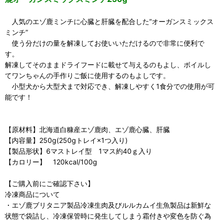
人気のエゾ鹿ミンチに心臓と肝臓を配合した”オーガンスミックス
ミンチ”
使う分だけの量を解凍してお使いいただけるので非常に便利で
す。
解凍してそのままドライフードに載せて与えるのもよし、ボイルし
てワンちゃんの手作りご飯に使用するのもよしです。
小型犬から大型犬まで対応でき、解凍しやすく1食分での使用が可
能です！
【原材料】北海道白糠産エゾ鹿肉、エゾ鹿心臓、肝臓
【内容量】250g(250gトレイ×1つ入り)
【製品形状】6マストレイ型 1マス約40ｇ入り
【カロリー】 120kcal/100g
【ご購入前にご確認下さい】
冷凍商品について
・エゾ鹿ブリタニア製品冷凍生肉及びルルカムイ生魚製品は新鮮な
状態で袋詰し、冷凍保管時に発生してしまう霜付きや変色を防ぐ為