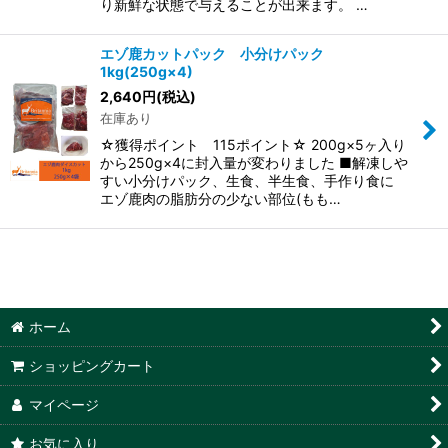
り新鮮な状態で与えることが出来ます。 …
エゾ鹿カットパック 小分けパック
1kg(250g×4)
2,640
円
(税込)
在庫あり
☆獲得ポイント 115ポイント☆ 200g×5ヶ入り
から250g×4に封入量が変わりました ■解凍しや
すい小分けパック、生食、半生食、手作り食に
エゾ鹿肉の脂肪分の少ない部位(もも…
ホーム
ショッピングカート
マイページ
お気に入り