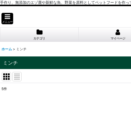
手作り、無添加のエゾ鹿や新鮮な魚、野菜を原料としてペットフードを作っ
メニュー
カテゴリ
マイページ
ホーム
>
ミンチ
ミンチ
5
件
表示数
:
並び順
: