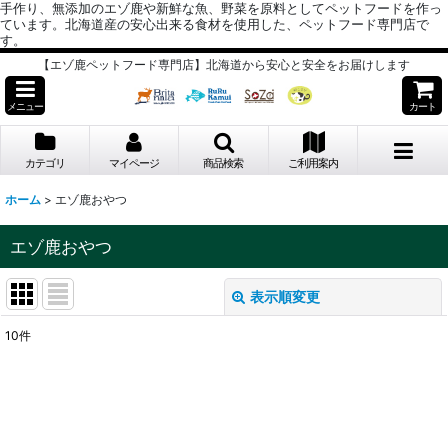
手作り、無添加のエゾ鹿や新鮮な魚、野菜を原料としてペットフードを作っ
ています。北海道産の安心出来る食材を使用した、ペットフード専門店で
す。
【エゾ鹿ペットフード専門店】北海道から安心と安全をお届けします
メニュー
カート
カテゴリ
マイページ
商品検索
ご利用案内
ホーム
>
エゾ鹿おやつ
エゾ鹿おやつ
表示順変更
閉じる
10
件
表示数
:
並び順
: