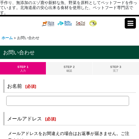
手作り、無添加のエゾ鹿や新鮮な魚、野菜を原料としてペットフードを作っ
ています。北海道産の安心出来る食材を使用した、ペットフード専門店で
す。
ホーム
>
お問い合わせ
お問い合わせ
STEP 1
STEP 2
STEP 3
入力
確認
完了
お名前
[
必須
]
メールアドレス
[
必須
]
メールアドレスをお間違えの場合はお返事が届きません。ご注