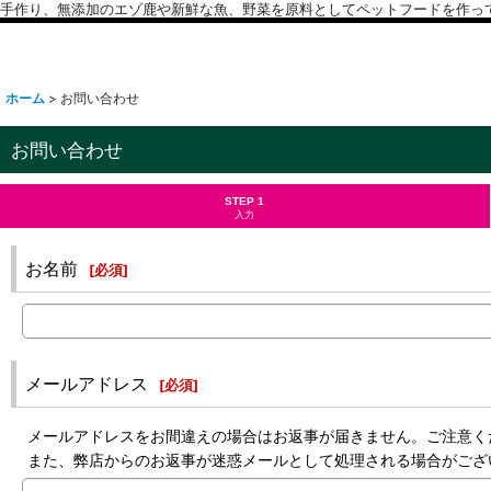
手作り、無添加のエゾ鹿や新鮮な魚、野菜を原料としてペットフードを作っ
ホーム
>
お問い合わせ
お問い合わせ
STEP 1
入力
お名前
[
必須
]
メールアドレス
[
必須
]
メールアドレスをお間違えの場合はお返事が届きません。ご注意く
また、弊店からのお返事が迷惑メールとして処理される場合がござ