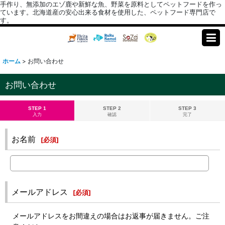
手作り、無添加のエゾ鹿や新鮮な魚、野菜を原料としてペットフードを作っ
ています。北海道産の安心出来る食材を使用した、ペットフード専門店で
す。
ホーム
>
お問い合わせ
お問い合わせ
STEP 1
STEP 2
STEP 3
入力
確認
完了
お名前
[
必須
]
メールアドレス
[
必須
]
メールアドレスをお間違えの場合はお返事が届きません。ご注