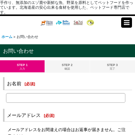
手作り、無添加のエゾ鹿や新鮮な魚、野菜を原料としてペットフードを作っ
ています。北海道産の安心出来る食材を使用した、ペットフード専門店で
す。
ホーム
>
お問い合わせ
お問い合わせ
STEP 1
STEP 2
STEP 3
入力
確認
完了
お名前
[
必須
]
メールアドレス
[
必須
]
メールアドレスをお間違えの場合はお返事が届きません。ご注